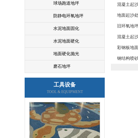
球场跑道地坪
混凝土起
地面起沙
防静电环氧地坪
车库车位画线
旧环氧地
水泥地面固化
混凝土起沙
水泥地面硬化
彩钢板地面
地面硬化抛光
钢结构喷砂
磨石地坪
工具设备
车位画线
TOOL & EQUIPMENT