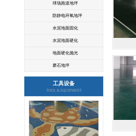
球场跑道地坪
防静电环氧地坪
车位画线
水泥地面固化
水泥地面硬化
地面硬化抛光
磨石地坪
工具设备
环氧彩砂地坪施工
TOOL & EQUIPMENT