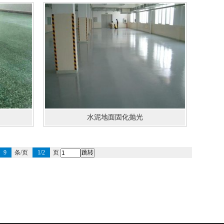
水泥地面固化抛光
9
条/页
1/2
页